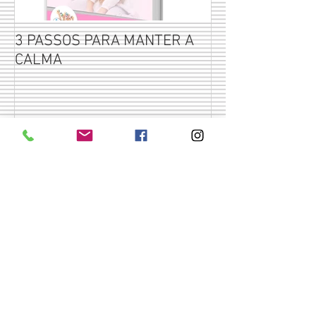
3 PASSOS PARA MANTER A
Por que não se 
CALMA
seus filhos?
Posts Recentes
Memórias emocionais