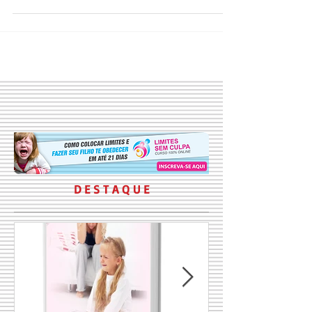
Conheça os 10 passos para promover uma
alimentação mais saudável para seu filho e confira
quais grupos de alimentos não podem faltar na...
D E S T A Q U E