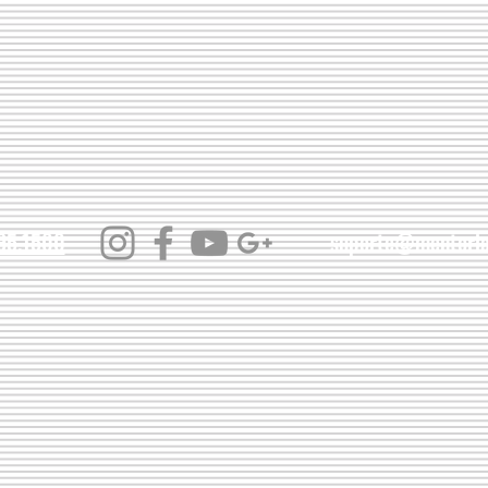
95.1500
suporte@mentoria
© 2015 Mentoria de Pais | Márcia Girardi | Todos os Direitos Reservado