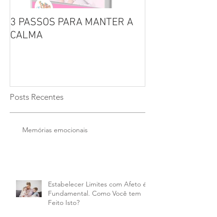
3 PASSOS PARA MANTER A
Por que não se 
CALMA
seus filhos?
Posts Recentes
Memórias emocionais
Estabelecer Limites com Afeto é
Fundamental. Como Você tem
Feito Isto?