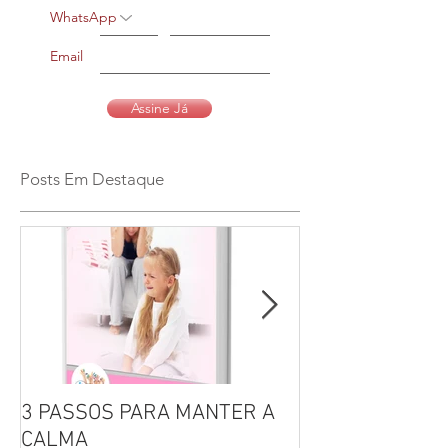
WhatsApp
Email
Assine Já
Posts Em Destaque
3 PASSOS PARA MANTER A
Por que não se 
CALMA
seus filhos?