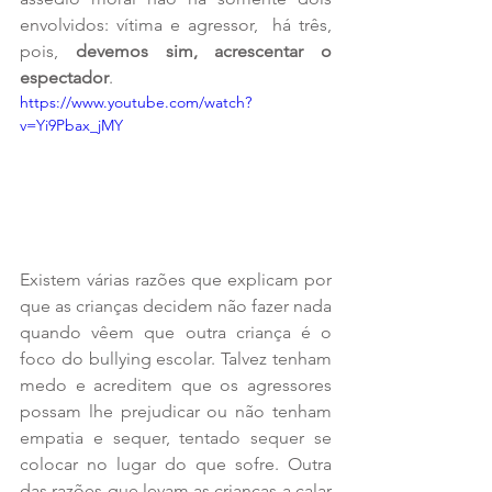
envolvidos: vítima e agressor,  há três, 
pois, 
devemos sim, acrescentar o 
espectador
.
https://www.youtube.com/watch?
v=Yi9Pbax_jMY
Existem várias razões que explicam por 
que as crianças decidem não fazer nada 
quando vêem que outra criança é o 
foco do bullying escolar. Talvez tenham 
medo e acreditem que os agressores 
possam lhe prejudicar ou não tenham 
empatia e sequer, tentado sequer se 
colocar no lugar do que sofre. Outra 
das razões que levam as crianças a calar 