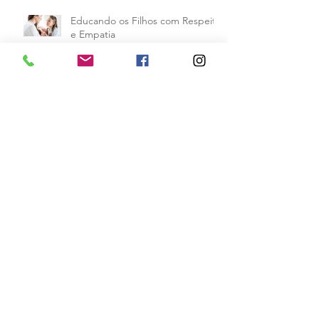
Educando os Filhos com Respeito
e Empatia
As Relações na Atualidade
Crianças Superdotadas: Como
Identificar e Lidar com Elas
Terapeuta, autora, mãe e avó,
Diane Levy compartilha sua
fórmula para dar limites aos filhos
e mantê