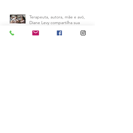
Terapeuta, autora, mãe e avó,
Diane Levy compartilha sua
fórmula para dar limites aos filhos
e mantê
Arquivo
abril de 2026
(1)
1 post
outubro de 2018
(1)
1 post
setembro de 2018
(9)
9 posts
agosto de 2018
(11)
11 posts
julho de 2018
(8)
8 posts
junho de 2018
(2)
2 posts
maio de 2018
(14)
14 posts
abril de 2018
(22)
22 posts
março de 2018
(23)
23 posts
fevereiro de 2018
(23)
23 posts
janeiro de 2018
(27)
27 posts
dezembro de 2017
(31)
31 posts