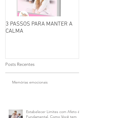
3 PASSOS PARA MANTER A
Por que não se 
CALMA
seus filhos?
Posts Recentes
Memórias emocionais
Estabelecer Limites com Afeto é
Fundamental. Como Você tem