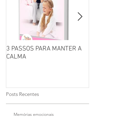
3 PASSOS PARA MANTER A
Por que não se 
CALMA
seus filhos?
Posts Recentes
Memórias emocionais