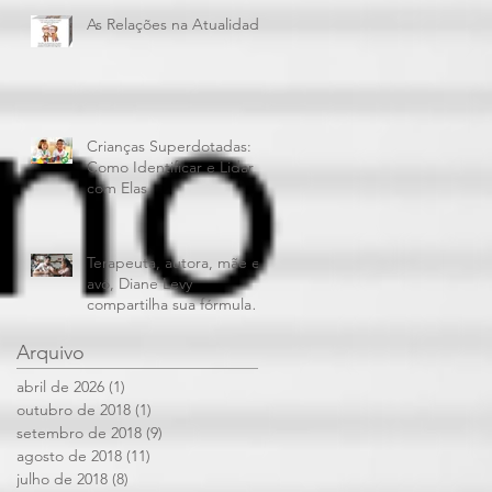
As Relações na Atualidade
Crianças Superdotadas:
Como Identificar e Lidar
com Elas
Terapeuta, autora, mãe e
avó, Diane Levy
compartilha sua fórmula
para dar limites aos filhos
e mantê
Arquivo
abril de 2026
(1)
1 post
outubro de 2018
(1)
1 post
setembro de 2018
(9)
9 posts
agosto de 2018
(11)
11 posts
julho de 2018
(8)
8 posts