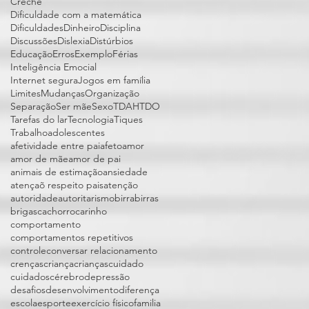
Creche
Dificuldade com a matemática
Dificuldades
Dinheiro
Disciplina
Discussões
Dislexia
Distúrbios
Educação
Erros
Exemplo
Férias
Inteligência Emocial
Internet segura
Jogos em família
Limites
Mudanças
Organização
Separação
Ser mãe
Sexo
TDAH
TDO
Tarefas do lar
Tecnologia
Tiques
Trabalho
adolescentes
afetividade entre pai
afeto
amor
amor de mãe
amor de pai
animais de estimação
ansiedade
atençaõ respeito pais
atenção
autoridade
autoritarismo
birra
birras
brigas
cachorro
carinho
comportamento
comportamentos repetitivos
controle
conversar relacionamento
crenças
criança
crianças
cuidado
cuidados
cérebro
depressão
desafios
desenvolvimento
diferença
escola
esporte
exercício físico
familia