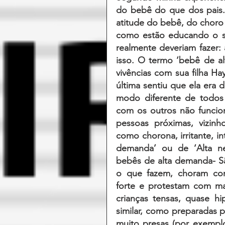
do bebê do que dos pais. 
atitude do bebê, do choro
como estão educando o se
realmente deveriam fazer: 
isso. O termo ‘bebê de al
vivências com sua filha Ha
última sentiu que ela era d
modo diferente de todos 
com os outros não funcio
pessoas próximas, vizinho
como chorona, irritante, in
demanda’ ou de ‘Alta nec
bebês de alta demanda- Sã
o que fazem, choram com 
forte e protestam com ma
crianças tensas, quase hi
similar, como preparadas p
muito presas (por exemplo