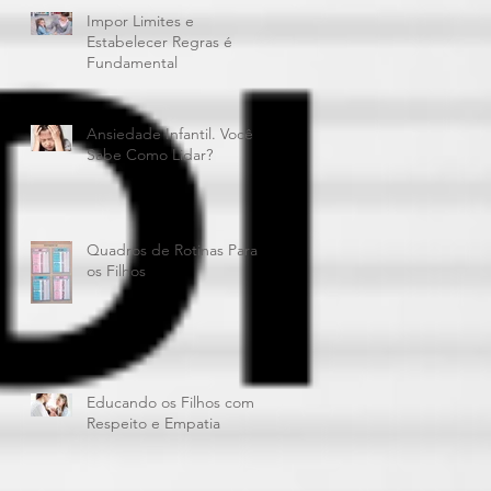
Impor Limites e
Estabelecer Regras é
Fundamental
Ansiedade Infantil. Você
Sabe Como Lidar?
Quadros de Rotinas Para
os Filhos
Educando os Filhos com
Respeito e Empatia