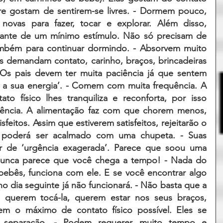
re gostam de sentirem-se livres. - Dormem pouco, 
ovas para fazer, tocar e explorar. Além disso, 
iante de um mínimo estímulo. Não só precisam de 
ambém para continuar dormindo. - Absorvem muito 
s demandam contato, carinho, braços, brincadeiras 
. Os pais devem ter muita paciência já que sentem 
a sua energia’. - Comem com muita frequência. A 
o físico lhes tranquiliza e reconforta, por isso 
ncia. A alimentação faz com que chorem menos, 
feitos. Assim que estiverem satisfeitos, rejeitarão o 
poderá ser acalmado com uma chupeta. - Suas 
 de ‘urgência exagerada’. Parece que soou uma 
nunca parece que você chega a tempo! - Nada do 
ebês, funciona com ele. E se você encontrar algo 
o dia seguinte já não funcionará. - Não basta que a 
 querem tocá-la, querem estar nos seus braços, 
m o máximo de contato físico possível. Eles se 
 separação. - Podem requerer muito tempo e 