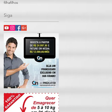
filha
filhos
Siga