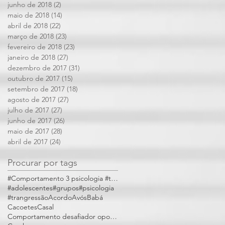
junho de 2018
(2)
2 posts
maio de 2018
(14)
14 posts
abril de 2018
(22)
22 posts
março de 2018
(23)
23 posts
fevereiro de 2018
(23)
23 posts
janeiro de 2018
(27)
27 posts
dezembro de 2017
(31)
31 posts
outubro de 2017
(15)
15 posts
setembro de 2017
(18)
18 posts
agosto de 2017
(27)
27 posts
julho de 2017
(27)
27 posts
junho de 2017
(26)
26 posts
maio de 2017
(28)
28 posts
abril de 2017
(24)
24 posts
Procurar por tags
#Comportamento 3 psicologia #trangressões
#adolescentes
#grupos
#psicologia
#trangressão
Acordo
Avós
Babá
Cacoetes
Casal
Comportamento desafiador opositivo