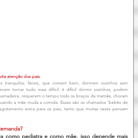
ta atenção dos pais
 tranquilos, fáceis, que comem bem, dormem sozinhos sem 
em tornar tudo mais difícil: é difícil dormir sozinhos, podem 
 mamadeira, requerem o tempo todo os braços da mamãe, choram 
uando a mãe muda a comida. Esses são os chamados ‘bebês de 
gotamento extra para os pais, tanto que muitas vezes pensam 
 demanda?
a como pediatra e como mãe, isso depende mais 