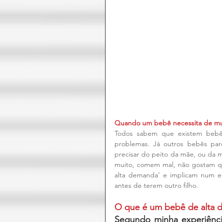
Quando um bebê necessita de mui
Todos sabem que existem bebês
problemas. Já outros bebês parec
precisar do peito da mãe, ou da
muito, comem mal, não gostam q
alta demanda’ e implicam num es
antes de terem outro filho.
O que é um bebê de alta
Segundo minha experiênci