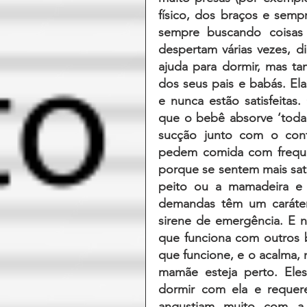
físico, dos braços e semp
sempre buscando coisas n
despertam várias vezes, d
ajuda para dormir, mas t
dos seus pais e babás. Ela
e nunca estão satisfeitas
que o bebê absorve ‘toda 
sucção junto com o contat
pedem comida com frequê
porque se sentem mais satis
peito ou a mamadeira e 
demandas têm um caráter
sirene de emergência. E 
que funciona com outros b
que funcione, e o acalma, n
mamãe esteja perto. Eles
dormir com ela e requere
angustiam muito com a