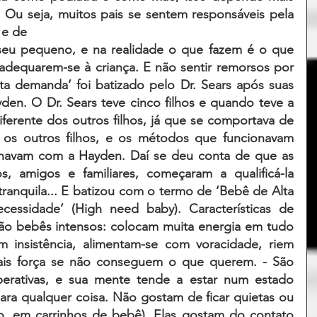
Ou seja, muitos pais se sentem responsáveis pela 
 e de 
u pequeno, e na realidade o que fazem é o que 
adequarem-se à criança. E não sentir remorsos por 
ta demanda’ foi batizado pelo Dr. Sears após suas 
yden. O Dr. Sears teve cinco filhos e quando teve a 
iferente dos outros filhos, já que se comportava de 
os outros filhos, e os métodos que funcionavam 
navam com a Hayden. Daí se deu conta de que as 
s, amigos e familiares, começaram a qualificá-la 
tranquila... E batizou com o termo de ‘Bebê de Alta 
essidade’ (High need baby). Características de 
o bebês intensos: colocam muita energia em tudo 
insistência, alimentam-se com voracidade, riem 
is força se não conseguem o que querem. - São 
perativas, e sua mente tende a estar num estado 
ara qualquer coisa. Não gostam de ficar quietas ou 
, em carrinhos de bebê). Elas gostam do contato 