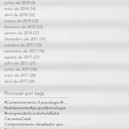
junho de 2018
(2)
2 posts
maio de 2018
(14)
14 posts
abril de 2018
(22)
22 posts
março de 2018
(23)
23 posts
fevereiro de 2018
(23)
23 posts
janeiro de 2018
(27)
27 posts
dezembro de 2017
(31)
31 posts
outubro de 2017
(15)
15 posts
setembro de 2017
(18)
18 posts
agosto de 2017
(27)
27 posts
julho de 2017
(27)
27 posts
junho de 2017
(26)
26 posts
maio de 2017
(28)
28 posts
abril de 2017
(24)
24 posts
Procurar por tags
#Comportamento 3 psicologia #trangressões
#adolescentes
#grupos
#psicologia
#trangressão
Acordo
Avós
Babá
Cacoetes
Casal
Comportamento desafiador opositivo