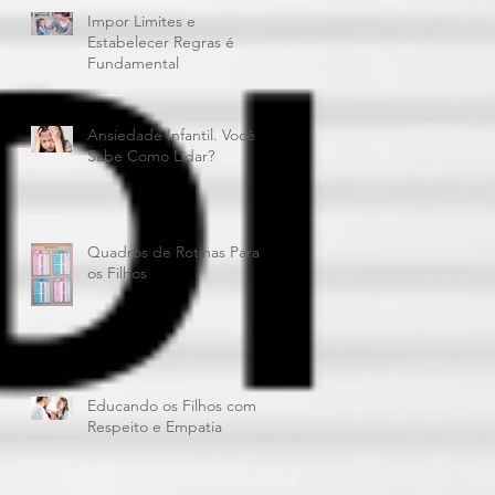
Impor Limites e
Estabelecer Regras é
Fundamental
Ansiedade Infantil. Você
Sabe Como Lidar?
Quadros de Rotinas Para
os Filhos
Educando os Filhos com
Respeito e Empatia