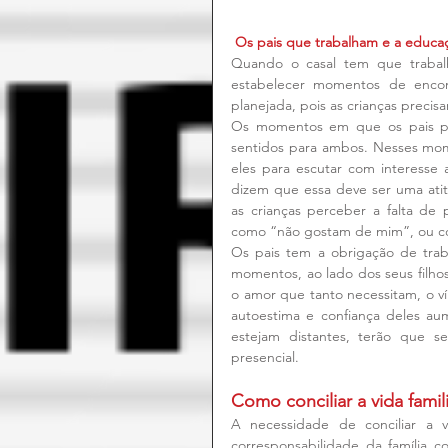
Os pais que trabalham e a educaç
Quando o casal tem que trabalh
estabelecer momentos de encont
planejada, pois as crianças precis
Os momentos em que os pais pa
sentidos para ambos. Nesses mome
eles para escutar com interesse a
dizem que essa deve ser uma atitu
as crianças perceber a falta de
como “não gostam de mim”, ou co
Os pais tem a obrigação de trab
momentos, ao lado dos seus filhos
o amor que tanto necessitam, o ví
autoestima e confiança deles au
estejam distantes, terão que s
presencial.
Como conciliar a vida famil
A necessidade de conciliar a v
corresponsabilidade da família 