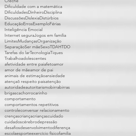
Creche
Dificuldade com a matemática
Dificuldades
Dinheiro
Disciplina
Discussões
Dislexia
Distúrbios
Educação
Erros
Exemplo
Férias
Inteligência Emocial
Internet segura
Jogos em família
Limites
Mudanças
Organização
Separação
Ser mãe
Sexo
TDAH
TDO
Tarefas do lar
Tecnologia
Tiques
Trabalho
adolescentes
afetividade entre pai
afeto
amor
amor de mãe
amor de pai
animais de estimação
ansiedade
atençaõ respeito pais
atenção
autoridade
autoritarismo
birra
birras
brigas
cachorro
carinho
comportamento
comportamentos repetitivos
controle
conversar relacionamento
crenças
criança
crianças
cuidado
cuidados
cérebro
depressão
desafios
desenvolvimento
diferença
escola
esporte
exercício físico
familia