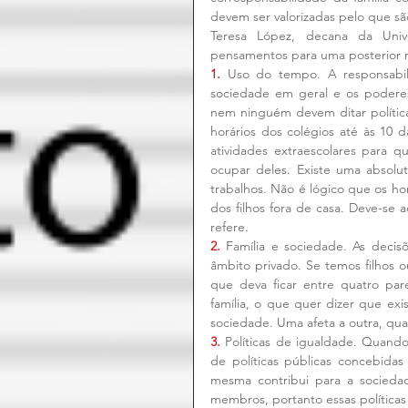
devem ser valorizadas pelo que s
Teresa López, decana da Univ
pensamentos para uma posterior r
1.
 Uso do tempo. A responsabili
sociedade em geral e os poderes
nem ninguém devem ditar política
horários dos colégios até às 10 
atividades extraescolares para 
ocupar deles. Existe uma absolut
trabalhos. Não é lógico que os ho
dos filhos fora de casa. Deve-se
refere.
2.
 Família e sociedade. As decis
âmbito privado. Se temos filhos o
que deva ficar entre quatro pa
família, o que quer dizer que exis
sociedade. Uma afeta a outra, qua
3.
 Políticas de igualdade. Quando 
de políticas públicas concebidas
mesma contribui para a socieda
membros, portanto essas políticas