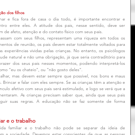
ão dos filhos
ar e fica fora de casa o dia todo, é importante encontrar e 
ro entre eles. A atitude dos pais, nesse sentido, deve ser 
am de afeto, atenção e do contato físico com seus pais.
ssam com seus filhos, representam uma riqueza em todos os 
ntos de reunião, os pais devem estar totalmente voltados para 
s experiências vividas pelas crianças. No entanto, os psicólogos 
de natural e não uma obrigação, já que seria contraditório para 
 prazer dos seus pais nesses momentos, podendo interpretá-los 
mo “eu os chateio”, ou “não gosto deles”.
alhar, mas devem estar sempre que possível, nos bons e maus 
. Brincar e falar com eles sempre. Se as crianças têm a atenção e 
nculo afetivo com seus pais será estimulado, e logo se verá que a 
mentaram. As crianças precisam saber que, ainda que seus pais 
eguir suas regras. A educação não se faz somente de forma 
iar e o trabalho
ida familiar e o trabalho não pode se separar da ideia de 
com a sociedade. Devemos estar conscientes de que as pessoas 