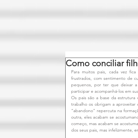
Como conciliar fil
Para muitos pais, cada vez fica 
frustrados, com sentimento de cu
pequenos, por ter que deixar a
participar e acompanhá-los em sua
Os pais são a base da estrutura 
trabalho os obrigam a aproveita
“abandono” repercuta na formação
outra, eles acabam se acostumand
começo, mas acabam se acostumando
dos seus pais, mas infelizmente, 