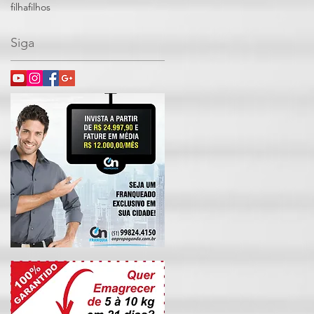
filha
filhos
Siga