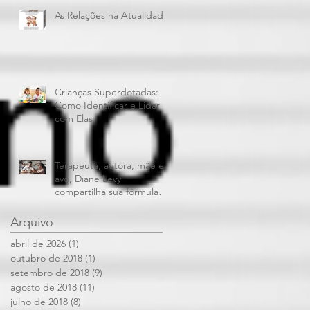
As Relações na Atualidade
Crianças Superdotadas:
Como Identificar e Lidar
com Elas
Terapeuta, autora, mãe e
avó, Diane Levy
compartilha sua fórmula
para dar limites aos filhos
e mantê
Arquivo
abril de 2026
(1)
1 post
outubro de 2018
(1)
1 post
setembro de 2018
(9)
9 posts
agosto de 2018
(11)
11 posts
julho de 2018
(8)
8 posts