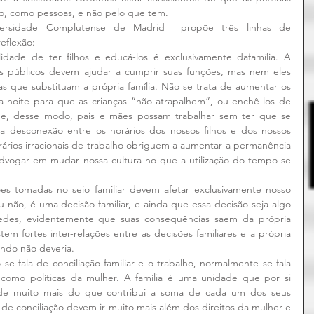
ão, como pessoas, e não pelo que tem.
ersidade Complutense de Madrid  propõe três linhas de 
eflexão:
dade de ter filhos e educá-los é exclusivamente dafamília. A 
 públicos devem ajudar a cumprir suas funções, mas nem eles 
s que substituam a própria família. Não se trata de aumentar os 
da noite para que as crianças “não atrapalhem”, ou enchê-los de 
que, desse modo, pais e mães possam trabalhar sem ter que se 
a desconexão entre os horários dos nossos filhos e dos nossos 
rários irracionais de trabalho obriguem a aumentar a permanência 
 advogar em mudar nossa cultura no que a utilização do tempo se 
ões tomadas no seio familiar devem afetar exclusivamente nosso 
u não, é uma decisão familiar, e ainda que essa decisão seja algo 
redes, evidentemente que suas consequências saem da própria 
tem fortes inter-relações entre as decisões familiares e a própria 
ndo não deveria. 
se fala de conciliação familiar e o trabalho, normalmente se fala 
 como políticas da mulher. A família é uma unidade que por si 
de muito mais do que contribui a soma de cada um dos seus 
 de conciliação devem ir muito mais além dos direitos da mulher e 