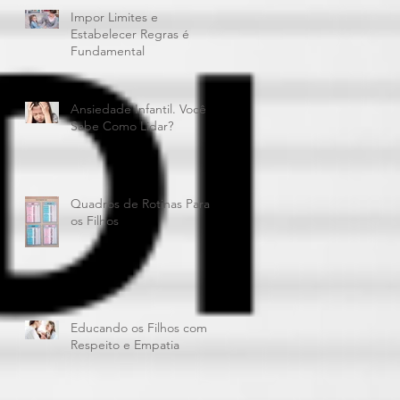
Impor Limites e
Estabelecer Regras é
Fundamental
Ansiedade Infantil. Você
Sabe Como Lidar?
Quadros de Rotinas Para
os Filhos
Educando os Filhos com
Respeito e Empatia