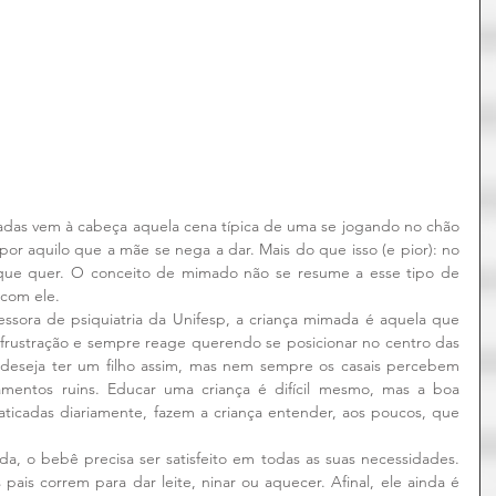
das vem à cabeça aquela cena típica de uma se jogando no chão 
por aquilo que a mãe se nega a dar. Mais do que isso (e pior): no 
o que quer. O conceito de mimado não se resume a esse tipo de 
com ele.
sora de psiquiatria da Unifesp, a criança mimada é aquela que 
 frustração e sempre reage querendo se posicionar no centro das 
deseja ter um filho assim, mas nem sempre os casais percebem 
mentos ruins. Educar uma criança é difícil mesmo, mas a boa 
raticadas diariamente, fazem a criança entender, aos poucos, que 
a, o bebê precisa ser satisfeito em todas as suas necessidades. 
pais correm para dar leite, ninar ou aquecer. Afinal, ele ainda é 