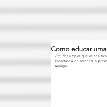
Como educar uma 
Atitudes simples que os pais tom
importância de respeitar o próx
umbigo.