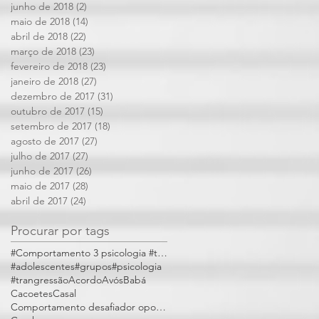
junho de 2018
(2)
2 posts
maio de 2018
(14)
14 posts
abril de 2018
(22)
22 posts
março de 2018
(23)
23 posts
fevereiro de 2018
(23)
23 posts
janeiro de 2018
(27)
27 posts
dezembro de 2017
(31)
31 posts
outubro de 2017
(15)
15 posts
setembro de 2017
(18)
18 posts
agosto de 2017
(27)
27 posts
julho de 2017
(27)
27 posts
junho de 2017
(26)
26 posts
maio de 2017
(28)
28 posts
abril de 2017
(24)
24 posts
Procurar por tags
#Comportamento 3 psicologia #trangressões
#adolescentes
#grupos
#psicologia
#trangressão
Acordo
Avós
Babá
Cacoetes
Casal
Comportamento desafiador opositivo