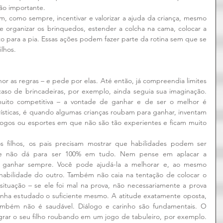
tão importante.
em, como sempre, incentivar e valorizar a ajuda da criança, mesmo 
 organizar os brinquedos, estender a colcha na cama, colocar a 
to para a pia. Essas ações podem fazer parte da rotina sem que se 
ilhos.
r as regras – e pede por elas. Até então, já compreendia limites 
caso de brincadeiras, por exemplo, ainda seguia sua imaginação. 
uito competitiva – a vontade de ganhar e de ser o melhor é 
ísticas, é quando algumas crianças roubam para ganhar, inventam 
 jogos ou esportes em que não são tão experientes e ficam muito 
s filhos, os pais precisam mostrar que habilidades podem ser 
que não dá para ser 100% em tudo. Nem pense em aplacar a 
-a ganhar sempre. Você pode ajudá-la a melhorar e, ao mesmo 
habilidade do outro. Também não caia na tentação de colocar o 
situação – se ele foi mal na prova, não necessariamente a prova 
tenha estudado o suficiente mesmo. A atitude exatamente oposta, 
ambém não é saudável. Diálogo e carinho são fundamentais. O 
rar o seu filho roubando em um jogo de tabuleiro, por exemplo. 