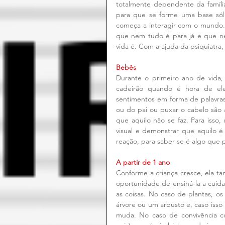
totalmente dependente da família
para que se forme uma base sóli
começa a interagir com o mundo. A
que nem tudo é para já e que nem
vida é. Com a ajuda da psiquiatra
Bebês
Durante o primeiro ano de vida,
cadeirão quando é hora de ele
sentimentos em forma de palavras
ou do pai ou puxar o cabelo são
que aquilo não se faz. Para isso
visual e demonstrar que aquilo 
reação, para saber se é algo que 
A partir de 1 ano
Conforme a criança cresce, ela t
oportunidade de ensiná-la a cuid
as coisas. No caso de plantas, o
árvore ou um arbusto e, caso isso
muda. No caso de convivência c