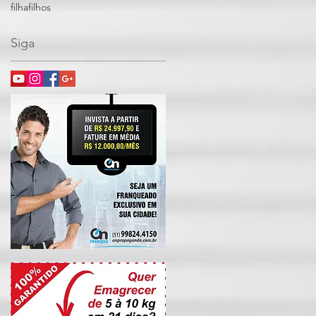
filha
filhos
Siga