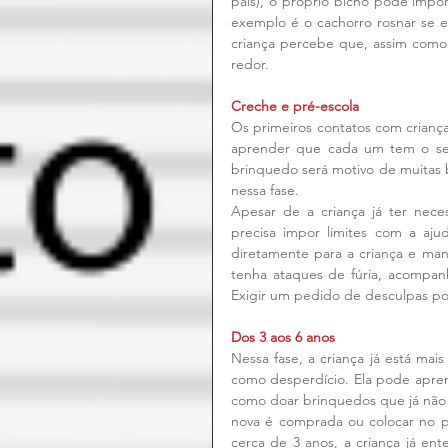
pais), o próprio bicho pode impo
exemplo é o cachorro rosnar se e
criança percebe que, assim como 
redor.
Creche e pré-escola
Os primeiros contatos com crianças
aprender que cada um tem o seu 
brinquedo será motivo de muitas b
nessa fase.
Apesar de a criança já ter neces
precisa impor limites com a aju
diretamente para a criança e man
tenha ataques de fúria, acompan
Exigir um pedido de desculpas p
Dos 3 aos 6 anos
Nessa fase, a criança já está mais
como desperdício. Ela pode aprend
como doar brinquedos que já não 
nova é comprada ou colocar no p
cerca de 3 anos, a criança já en