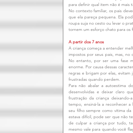
para definir qual item não é mais 
No contexto familiar, os pais dev
que ela pareça pequena. Ela pode
roupa suja no cesto ou levar o pra
tornem um esforço chato para os f
A partir dos 7 anos
A criança começa a entender melho
impostos por seus pais, mas, no 
No entanto, por ser uma fase m
enorme. Por causa dessas caracter
regras e brigam por elas, evitam
frustradas quando perdem.
Para não abalar a autoestima do
desenvolvidas e deixar claro 
frustração da criança deixando
tempo, ensiná-la a reconhecer a 
seu filho sempre como vítima da 
estava difícil, pode ser que não 
de culpar a criança por tudo, t
mesmo vale para quando você flag