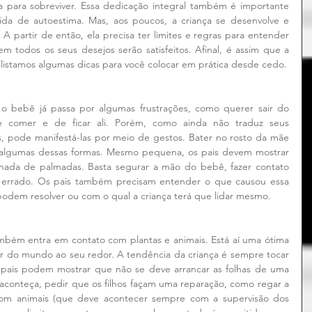
 para sobreviver. Essa dedicação integral também é importante 
da de autoestima. Mas, aos poucos, a criança se desenvolve e 
 partir de então, ela precisa ter limites e regras para entender 
 todos os seus desejos serão satisfeitos. Afinal, é assim que a 
, listamos algumas dicas para você colocar em prática desde cedo.
 o bebê já passa por algumas frustrações, como querer sair do 
 comer e de ficar ali. Porém, como ainda não traduz seus 
, pode manifestá-las por meio de gestos. Bater no rosto da mãe 
 algumas dessas formas. Mesmo pequena, os pais devem mostrar 
, nada de palmadas. Basta segurar a mão do bebê, fazer contato 
é errado. Os pais também precisam entender o que causou essa 
podem resolver ou com o qual a criança terá que lidar mesmo.
ambém entra em contato com plantas e animais. Está aí uma ótima 
ar do mundo ao seu redor. A tendência da criança é sempre tocar 
s pais podem mostrar que não se deve arrancar as folhas de uma 
 aconteça, pedir que os filhos façam uma reparação, como regar a 
om animais (que deve acontecer sempre com a supervisão dos 