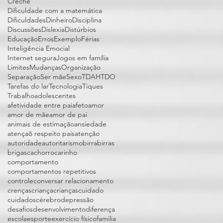
Creche
Dificuldade com a matemática
Dificuldades
Dinheiro
Disciplina
Discussões
Dislexia
Distúrbios
Educação
Erros
Exemplo
Férias
Inteligência Emocial
Internet segura
Jogos em família
Limites
Mudanças
Organização
Separação
Ser mãe
Sexo
TDAH
TDO
Tarefas do lar
Tecnologia
Tiques
Trabalho
adolescentes
afetividade entre pai
afeto
amor
amor de mãe
amor de pai
animais de estimação
ansiedade
atençaõ respeito pais
atenção
autoridade
autoritarismo
birra
birras
brigas
cachorro
carinho
comportamento
comportamentos repetitivos
controle
conversar relacionamento
crenças
criança
crianças
cuidado
cuidados
cérebro
depressão
desafios
desenvolvimento
diferença
escola
esporte
exercício físico
familia