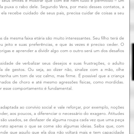
r seus limites e mostrar que com ele nem tudo é permitido – um 
la puxa o rabo dele. Segundo Vera, por meio desses contatos, a 
ela recebe cuidado de seus pais, precisa cuidar de coisas a seu 
 da mesma faixa etária são muito interessantes. Seu filho terá de 
jeito e suas preferências, e que às vezes é preciso ceder. O 
rigas e aprender a dividir algo com o outro será um dos desafios 
sidade de verbalizar seus desejos e suas frustrações, o adulto 
da de gestos. Ou seja, ao dizer não, sinalize com a mão, olhe 
tenha um tom de voz calmo, mas firme. É possível que a criança 
hados de choro e até mesmo agressões físicas, como mordidas. 
or esse comportamento é fundamental.
 adaptada ao convívio social e vale reforçar, por exemplo, noções 
er, aos poucos, a diferenciar o necessário do exagero. Atitudes 
são usados, se desfazer de alguma roupa cada vez que uma peça 
rato apenas o que se come são algumas ideias. Saiba que, com 
tende que aquilo que ela doa não voltará mais e tem capacidade 