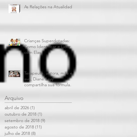
As Relações na Atualidade
Crianças Superdotadas:
Como Identificar e Lidar
com Elas
Terapeuta, autora, mãe e
avó, Diane Levy
compartilha sua fórmula
para dar limites aos filhos
e mantê
Arquivo
abril de 2026
(1)
1 post
outubro de 2018
(1)
1 post
setembro de 2018
(9)
9 posts
agosto de 2018
(11)
11 posts
julho de 2018
(8)
8 posts