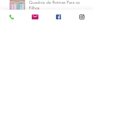
Quadros de Rotinas Para os
Filhos
Educando os Filhos com Respeito
e Empatia
As Relações na Atualidade
Crianças Superdotadas: Como
Identificar e Lidar com Elas