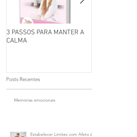
3 PASSOS PARA MANTER A
Por que não se 
CALMA
seus filhos?
Posts Recentes
Memórias emocionais
Estabelecer Limites com Afeto é