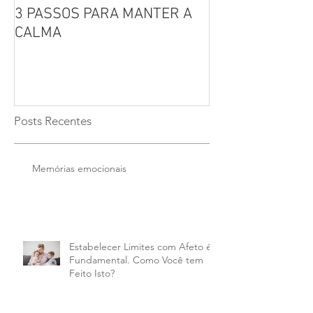
3 PASSOS PARA MANTER A
Por que não se 
CALMA
seus filhos?
Posts Recentes
Memórias emocionais
Estabelecer Limites com Afeto é
Fundamental. Como Você tem
Feito Isto?