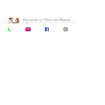
Educando os Filhos com Respeito
e Empatia
As Relações na Atualidade
Crianças Superdotadas: Como
Identificar e Lidar com Elas
Terapeuta, autora, mãe e avó,