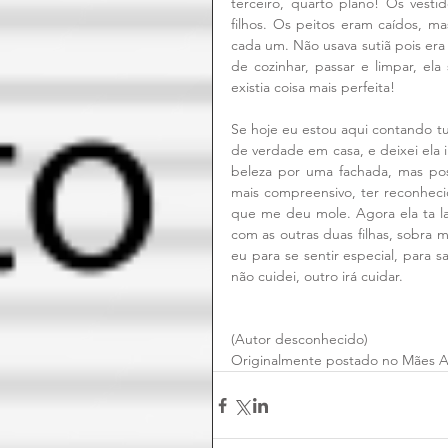
terceiro, quarto plano! Os vestid
filhos. Os peitos eram caídos, m
cada um. Não usava sutiã pois era 
de cozinhar, passar e limpar, ela s
existia coisa mais perfeita!
Se hoje eu estou aqui contando tu
de verdade em casa, e deixei ela i
beleza por uma fachada, mas poss
mais compreensivo, ter reconhecid
que me deu mole. Agora ela ta la
com as outras duas filhas, sobra
eu para se sentir especial, para s
não cuidei, outro irá cuidar.
(Autor desconhecido)
Originalmente postado no Mães 