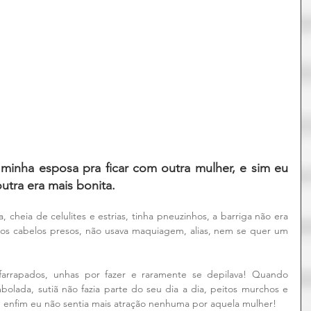
inha esposa pra ficar com outra mulher, e sim eu 
utra era mais bonita. 
 cheia de celulites e estrias, tinha pneuzinhos, a barriga não era 
 os cabelos presos, não usava maquiagem, alias, nem se quer um 
sfarrapados, unhas por fazer e raramente se depilava! Quando 
olada, sutiã não fazia parte do seu dia a dia, peitos murchos e 
.. enfim eu não sentia mais atração nenhuma por aquela mulher! 