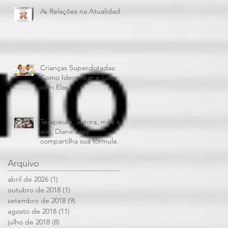
As Relações na Atualidade
Crianças Superdotadas:
Como Identificar e Lidar
com Elas
Terapeuta, autora, mãe e
avó, Diane Levy
compartilha sua fórmula
para dar limites aos filhos
e mantê
Arquivo
abril de 2026
(1)
1 post
outubro de 2018
(1)
1 post
setembro de 2018
(9)
9 posts
agosto de 2018
(11)
11 posts
julho de 2018
(8)
8 posts