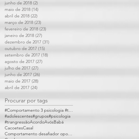
junho de 2018
(2)
2 posts
maio de 2018
(14)
14 posts
abril de 2018
(22)
22 posts
março de 2018
(23)
23 posts
fevereiro de 2018
(23)
23 posts
janeiro de 2018
(27)
27 posts
dezembro de 2017
(31)
31 posts
outubro de 2017
(15)
15 posts
setembro de 2017
(18)
18 posts
agosto de 2017
(27)
27 posts
julho de 2017
(27)
27 posts
junho de 2017
(26)
26 posts
maio de 2017
(28)
28 posts
abril de 2017
(24)
24 posts
Procurar por tags
#Comportamento 3 psicologia #trangressões
#adolescentes
#grupos
#psicologia
#trangressão
Acordo
Avós
Babá
Cacoetes
Casal
Comportamento desafiador opositivo