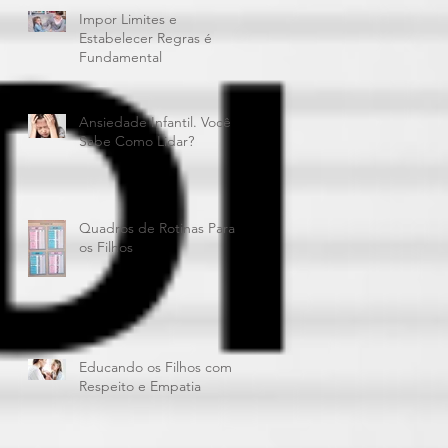
Impor Limites e
Estabelecer Regras é
Fundamental
Ansiedade Infantil. Você
Sabe Como Lidar?
Quadros de Rotinas Para
os Filhos
Educando os Filhos com
Respeito e Empatia