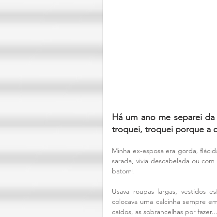
Há um ano me separei da m
troquei, troquei porque a o
Minha ex-esposa era gorda, flácida,
sarada, vivia descabelada ou com
batom! 
Usava roupas largas, vestidos e
colocava uma calcinha sempre emb
caídos, as sobrancelhas por fazer.