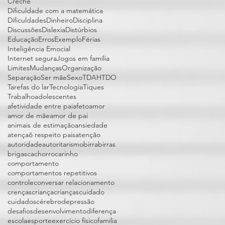
Creche
Dificuldade com a matemática
Dificuldades
Dinheiro
Disciplina
Discussões
Dislexia
Distúrbios
Educação
Erros
Exemplo
Férias
Inteligência Emocial
Internet segura
Jogos em família
Limites
Mudanças
Organização
Separação
Ser mãe
Sexo
TDAH
TDO
Tarefas do lar
Tecnologia
Tiques
Trabalho
adolescentes
afetividade entre pai
afeto
amor
amor de mãe
amor de pai
animais de estimação
ansiedade
atençaõ respeito pais
atenção
autoridade
autoritarismo
birra
birras
brigas
cachorro
carinho
comportamento
comportamentos repetitivos
controle
conversar relacionamento
crenças
criança
crianças
cuidado
cuidados
cérebro
depressão
desafios
desenvolvimento
diferença
escola
esporte
exercício físico
familia