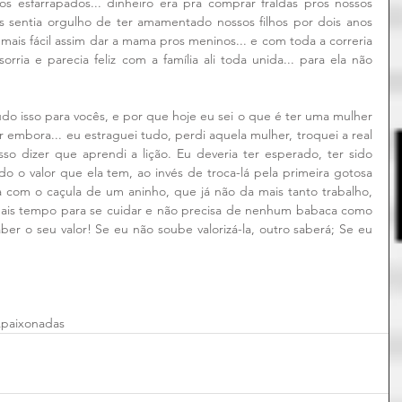
os esfarrapados... dinheiro era pra comprar fraldas pros nossos 
as sentia orgulho de ter amamentado nossos filhos por dois anos 
mais fácil assim dar a mama pros meninos... e com toda a correria 
orria e parecia feliz com a família ali toda unida... para ela não 
do isso para vocês, e por que hoje eu sei o que é ter uma mulher 
r embora... eu estraguei tudo, perdi aquela mulher, troquei a real 
o dizer que aprendi a lição. Eu deveria ter esperado, ter sido 
o o valor que ela tem, ao invés de troca-lá pela primeira gotosa 
 com o caçula de um aninho, que já não da mais tanto trabalho, 
 mais tempo para se cuidar e não precisa de nenhum babaca como 
aber o seu valor! Se eu não soube valorizá-la, outro saberá; Se eu 
Apaixonadas