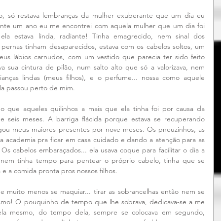
, só restava lembranças da mulher exuberante que um dia eu 
nte um ano eu me encontrei com aquela mulher que um dia foi 
ela estava linda, radiante! Tinha emagrecido, nem sinal dos 
 pernas tinham desaparecidos, estava com os cabelos soltos, um 
us lábios carnudos, com um vestido que parecia ter sido feito 
a sua cintura de pilão, num salto alto que só a valorizava, nem 
anças lindas (meus filhos), e o perfume... nossa como aquele 
a passou perto de mim.
 que aqueles quilinhos a mais que ela tinha foi por causa da 
de seis meses. A barriga flácida porque estava se recuperando 
egou meus maiores presentes por nove meses. Os pneuzinhos, as 
 a academia pra ficar em casa cuidado e dando a atenção para as 
 Os cabelos embaraçados... ela usava coque para facilitar o dia a 
 nem tinha tempo para pentear o próprio cabelo, tinha que se 
e a comida pronta pros nossos filhos.
e muito menos se maquiar... tirar as sobrancelhas então nem se 
esmo! O pouquinho de tempo que lhe sobrava, dedicava-se a me 
dela mesmo, do tempo dela, sempre se colocava em segundo, 