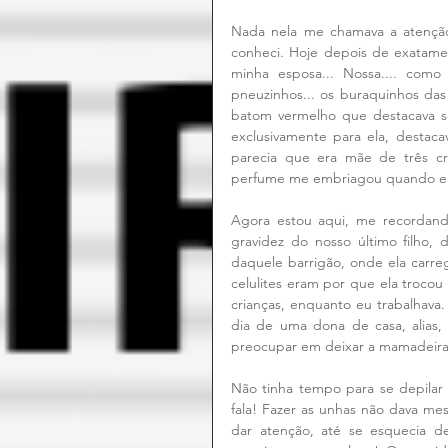
Nada nela me chamava a atenção
conheci. Hoje depois de exatame
minha esposa... Nossa.... como 
pneuzinhos... os buraquinhos das
batom vermelho que destacava se
exclusivamente para ela, destacav
parecia que era mãe de três cri
perfume me embriagou quando el
Agora estou aqui, me recordando
gravidez do nosso último filho, 
daquele barrigão, onde ela carr
celulites eram por que ela trocou
crianças, enquanto eu trabalhava.
dia de uma dona de casa, alias,
preocupar em deixar a mamadeira 
Não tinha tempo para se depilar 
fala! Fazer as unhas não dava m
dar atenção, até se esquecia 