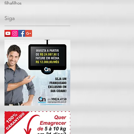
filha
filhos
Siga