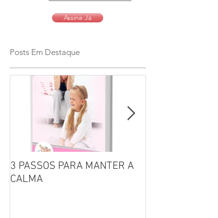
Assine Já
Posts Em Destaque
3 PASSOS PARA MANTER A
Por que não se 
CALMA
seus filhos?