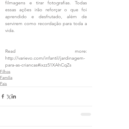
filmagens e tirar fotografias. Todas 
essas ações irão reforçar o que foi 
aprendido e desfrutado, além de 
servirem como recordação para toda a 
vida.
Read more: 
http://varievo.com/infantil/jardinagem-
para-as-criancas#ixzz51XAhCqZs
Filhos
Família
Pais