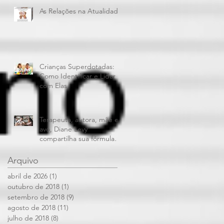
As Relações na Atualidade
Crianças Superdotadas:
Como Identificar e Lidar
com Elas
Terapeuta, autora, mãe e
avó, Diane Levy
compartilha sua fórmula
para dar limites aos filhos
e mantê
Arquivo
abril de 2026
(1)
1 post
outubro de 2018
(1)
1 post
setembro de 2018
(9)
9 posts
agosto de 2018
(11)
11 posts
julho de 2018
(8)
8 posts