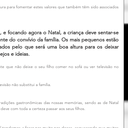
tura para fomentar estes valores que também têm sido associados 
, e focando agora o Natal, a criança deve sentar-se 
ente do convívio da família. Os mais pequenos estão 
ados pelo que será uma boa altura para os deixar 
ejos e ideias. 
e que não deixe o seu filho comer no sofá ou ver televisão no 
visão não substitui a família.
tradições gastronômicas das nossas memórias, sendo as de Natal 
eve com toda a certeza passar aos seus filhos.
l tendemos a focar-nos muito nos doces, esquecendo que muitos 