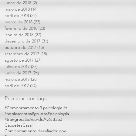
junho de 2018
(2)
2 posts
maio de 2018
(14)
14 posts
abril de 2018
(22)
22 posts
março de 2018
(23)
23 posts
fevereiro de 2018
(23)
23 posts
janeiro de 2018
(27)
27 posts
dezembro de 2017
(31)
31 posts
outubro de 2017
(15)
15 posts
setembro de 2017
(18)
18 posts
agosto de 2017
(27)
27 posts
julho de 2017
(27)
27 posts
junho de 2017
(26)
26 posts
maio de 2017
(28)
28 posts
abril de 2017
(24)
24 posts
Procurar por tags
#Comportamento 3 psicologia #trangressões
#adolescentes
#grupos
#psicologia
#trangressão
Acordo
Avós
Babá
Cacoetes
Casal
Comportamento desafiador opositivo