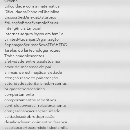
Creche
Dificuldade com a matemática
Dificuldades
Dinheiro
Disciplina
Discussões
Dislexia
Distúrbios
Educação
Erros
Exemplo
Férias
Inteligência Emocial
Internet segura
Jogos em família
Limites
Mudanças
Organização
Separação
Ser mãe
Sexo
TDAH
TDO
Tarefas do lar
Tecnologia
Tiques
Trabalho
adolescentes
afetividade entre pai
afeto
amor
amor de mãe
amor de pai
animais de estimação
ansiedade
atençaõ respeito pais
atenção
autoridade
autoritarismo
birra
birras
brigas
cachorro
carinho
comportamento
comportamentos repetitivos
controle
conversar relacionamento
crenças
criança
crianças
cuidado
cuidados
cérebro
depressão
desafios
desenvolvimento
diferença
escola
esporte
exercício físico
familia