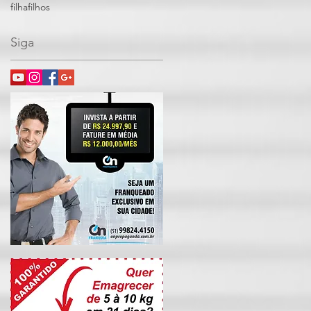
filha
filhos
Siga