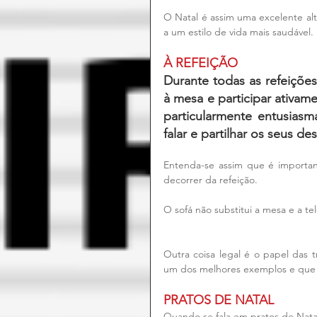
O Natal é assim uma excelente al
a um estilo de vida mais saudável.
À REFEIÇÃO
Durante todas as refeições
à mesa e participar ativam
particularmente entusiasm
falar e partilhar os seus des
Entenda-se assim que é important
decorrer da refeição.
O sofá não substitui a mesa e a tele
Outra coisa legal é o papel das 
um dos melhores exemplos e que d
PRATOS DE NATAL
Quando se fala em pratos de Nata