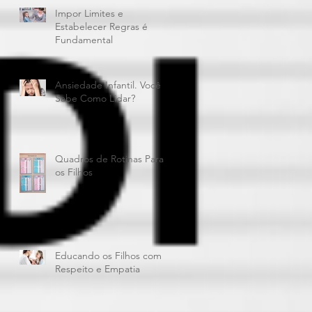
Impor Limites e
Estabelecer Regras é
Fundamental
Ansiedade Infantil. Você
Sabe Como Lidar?
Quadros de Rotinas Para
os Filhos
Educando os Filhos com
Respeito e Empatia