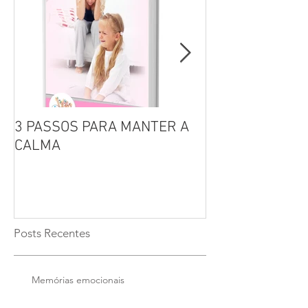
3 PASSOS PARA MANTER A
Por que não se 
CALMA
seus filhos?
Posts Recentes
Memórias emocionais