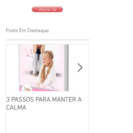
Assine Já
Posts Em Destaque
3 PASSOS PARA MANTER A
Por que não se 
CALMA
seus filhos?