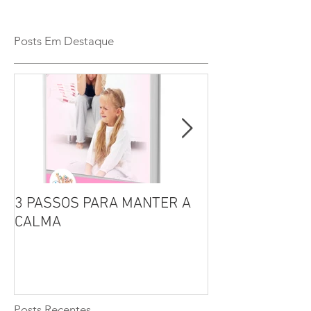
Posts Em Destaque
3 PASSOS PARA MANTER A
Por que não se 
CALMA
seus filhos?
Posts Recentes