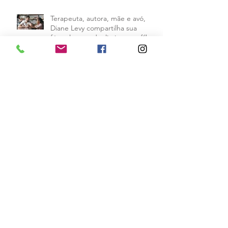
Terapeuta, autora, mãe e avó,
Diane Levy compartilha sua
fórmula para dar limites aos filhos
e mantê
Arquivo
abril de 2026
(1)
1 post
outubro de 2018
(1)
1 post
setembro de 2018
(9)
9 posts
agosto de 2018
(11)
11 posts
julho de 2018
(8)
8 posts
junho de 2018
(2)
2 posts
maio de 2018
(14)
14 posts
abril de 2018
(22)
22 posts
março de 2018
(23)
23 posts
fevereiro de 2018
(23)
23 posts
janeiro de 2018
(27)
27 posts
dezembro de 2017
(31)
31 posts
outubro de 2017
(15)
15 posts