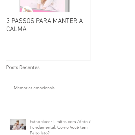
3 PASSOS PARA MANTER A
Por que não se 
CALMA
seus filhos?
Posts Recentes
Memórias emocionais
Estabelecer Limites com Afeto é
Fundamental. Como Você tem
Feito Isto?