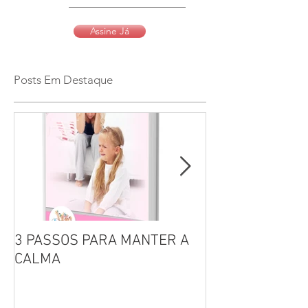
Assine Já
Posts Em Destaque
3 PASSOS PARA MANTER A
Por que não se 
CALMA
seus filhos?