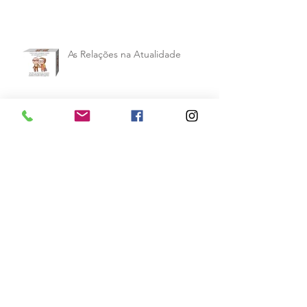
As Relações na Atualidade
Crianças Superdotadas: Como
Identificar e Lidar com Elas
Terapeuta, autora, mãe e avó,
Diane Levy compartilha sua
fórmula para dar limites aos filhos
e mantê
Arquivo