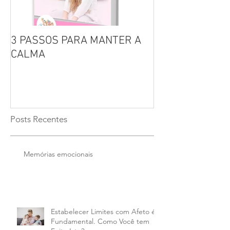
3 PASSOS PARA MANTER A
Por que não se 
CALMA
seus filhos?
Posts Recentes
Memórias emocionais
Estabelecer Limites com Afeto é
Fundamental. Como Você tem