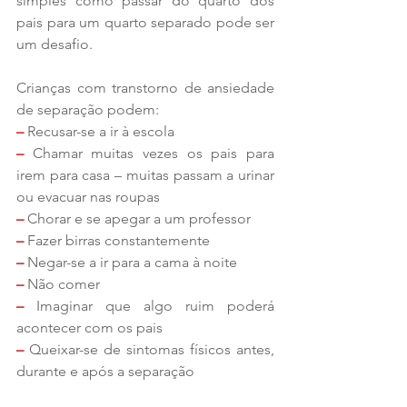
simples como passar do quarto dos 
pais para um quarto separado pode ser 
um desafio.
Crianças com transtorno de ansiedade 
de separação podem:
–
 Recusar-se a ir à escola
–
 Chamar muitas vezes os pais para 
irem para casa – muitas passam a urinar 
ou evacuar nas roupas
–
 Chorar e se apegar a um professor
–
 Fazer birras constantemente
–
 Negar-se a ir para a cama à noite
–
 Não comer
– 
Imaginar que algo ruim poderá 
acontecer com os pais
–
 Queixar-se de sintomas físicos antes, 
durante e após a separação