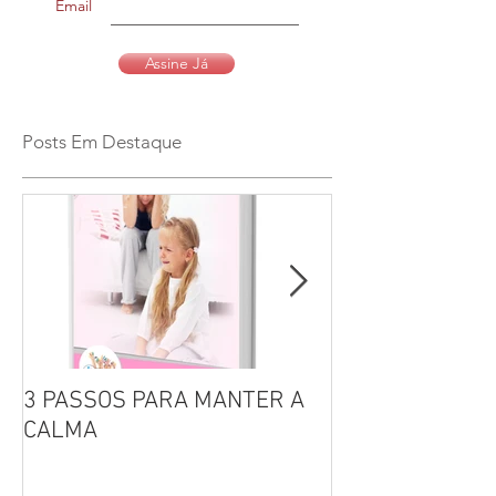
Email
Assine Já
Posts Em Destaque
3 PASSOS PARA MANTER A
Por que não se 
CALMA
seus filhos?