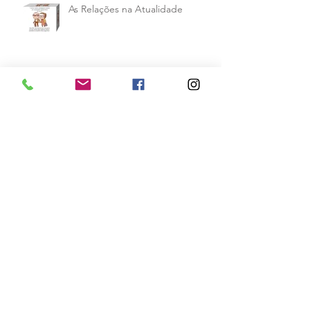
As Relações na Atualidade
Crianças Superdotadas: Como
Identificar e Lidar com Elas
Terapeuta, autora, mãe e avó,
Diane Levy compartilha sua
fórmula para dar limites aos filhos
e mantê
Arquivo
abril de 2026
(1)
1 post
outubro de 2018
(1)
1 post
setembro de 2018
(9)
9 posts