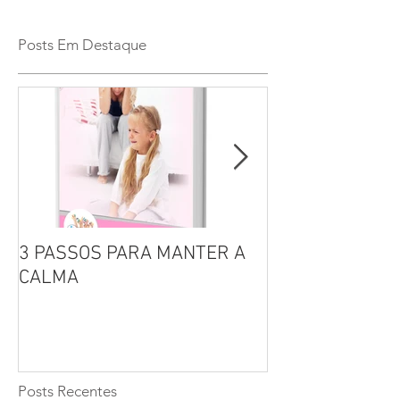
Posts Em Destaque
3 PASSOS PARA MANTER A
Por que não se 
CALMA
seus filhos?
Posts Recentes