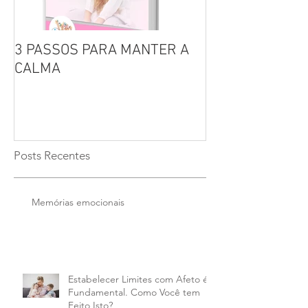
3 PASSOS PARA MANTER A
Por que não se 
CALMA
seus filhos?
Posts Recentes
Memórias emocionais
Estabelecer Limites com Afeto é
Fundamental. Como Você tem
Feito Isto?