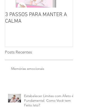
3 PASSOS PARA MANTER A
Por que não se 
CALMA
seus filhos?
Posts Recentes
Memórias emocionais
Estabelecer Limites com Afeto é
Fundamental. Como Você tem
Feito Isto?