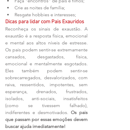
Faça "encontros" de pais e filhos;  
Crie as noites de família;  
Resgate hobbies e interesses; 
Dicas para lidar com Pais Exauridos
Reconheça os sinais de exaustão. A 
exaustão é a resposta física, emocional 
e mental aos altos níveis de estresse. 
Os pais podem sentir-se extremamente 
cansados, desgastados, física, 
emocional e mentalmente esgotados. 
Eles também podem sentir-se 
sobrecarregados, desvalorizados, com 
raiva, ressentidos, impotentes, sem 
esperança, drenados, frustrados, 
isolados, anti-sociais, insatisfeitos 
(como se tivessem falhado), 
indiferentes e desmotivados. 
Os pais 
que passam por essas emoções devem 
buscar ajuda imediatamente!