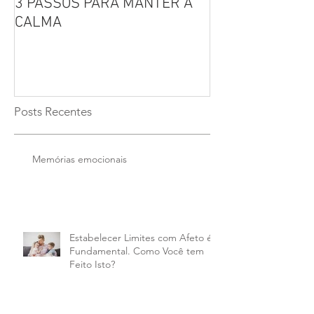
3 PASSOS PARA MANTER A
Por que não se 
CALMA
seus filhos?
Posts Recentes
Memórias emocionais
Estabelecer Limites com Afeto é
Fundamental. Como Você tem
Feito Isto?