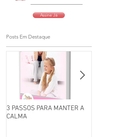
Assine Já
Posts Em Destaque
3 PASSOS PARA MANTER A
Por que não se 
CALMA
seus filhos?