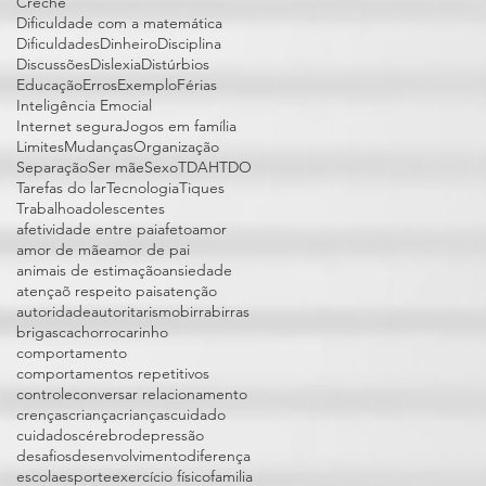
Creche
Dificuldade com a matemática
Dificuldades
Dinheiro
Disciplina
Discussões
Dislexia
Distúrbios
Educação
Erros
Exemplo
Férias
Inteligência Emocial
Internet segura
Jogos em família
Limites
Mudanças
Organização
Separação
Ser mãe
Sexo
TDAH
TDO
Tarefas do lar
Tecnologia
Tiques
Trabalho
adolescentes
afetividade entre pai
afeto
amor
amor de mãe
amor de pai
animais de estimação
ansiedade
atençaõ respeito pais
atenção
autoridade
autoritarismo
birra
birras
brigas
cachorro
carinho
comportamento
comportamentos repetitivos
controle
conversar relacionamento
crenças
criança
crianças
cuidado
cuidados
cérebro
depressão
desafios
desenvolvimento
diferença
escola
esporte
exercício físico
familia