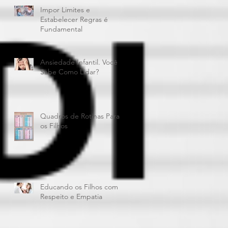
Impor Limites e
Estabelecer Regras é
Fundamental
Ansiedade Infantil. Você
Sabe Como Lidar?
Quadros de Rotinas Para
os Filhos
Educando os Filhos com
Respeito e Empatia