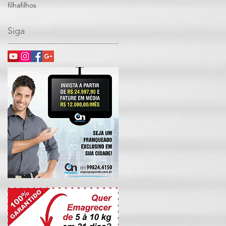
filha
filhos
Siga