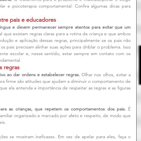
lar e psicoterapia comportamental. Confira algumas dicas para 
tre pais e educadores
língua e devem permanecer sempre atentos para evitar que um 
l que existam regras claras para a rotina da criança e que ambos 
ução e aplicação dessas regras, principalmente se os pais não 
 pais precisam alinhar suas ações para driblar o problema. Isso 
nte escolar e, nesse sentido, estar sempre em contato com os 
ndamental.
s regras
tivo ao dar ordens e estabelecer regras. 
Olhar nos olhos, evitar a 
ura firme são atitudes que ajudam a diminuir o comportamento de 
que ela entenda a importância de respeitar as regras e as figuras 
ara as crianças, que repetem os comportamentos dos pais.
 É 
miliar organizado e marcado por afeto e respeito, de modo que 
eis.
ções se mostram ineficazes. Em vez de apelar para eles, faça o 