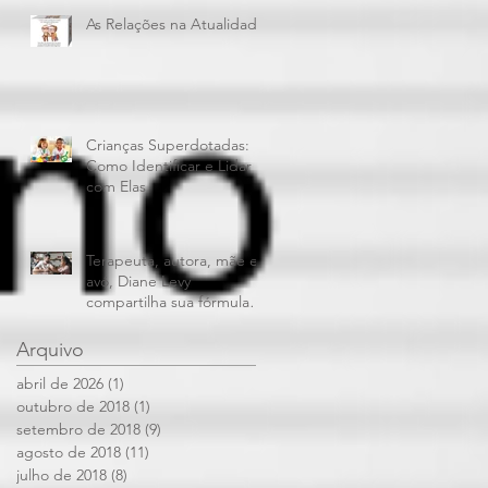
As Relações na Atualidade
Crianças Superdotadas:
Como Identificar e Lidar
com Elas
Terapeuta, autora, mãe e
avó, Diane Levy
compartilha sua fórmula
para dar limites aos filhos
e mantê
Arquivo
abril de 2026
(1)
1 post
outubro de 2018
(1)
1 post
setembro de 2018
(9)
9 posts
agosto de 2018
(11)
11 posts
julho de 2018
(8)
8 posts