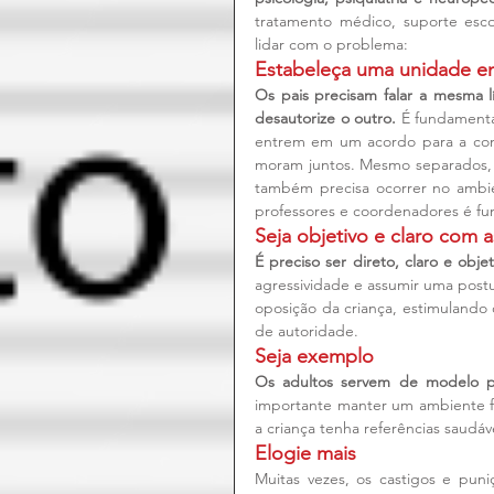
tratamento médico, suporte esco
lidar com o problema:
Estabeleça uma unidade en
Os pais precisam falar a mesma 
desautorize o outro.
 É fundamenta
entrem em um acordo para a cond
moram juntos. Mesmo separados, os
também precisa ocorrer no ambie
professores e coordenadores é fu
Seja objetivo e claro com a
É preciso ser direto, claro e obje
agressividade e assumir uma post
oposição da criança, estimulando 
de autoridade.
Seja exemplo
Os adultos servem de modelo p
importante manter um ambiente fa
a criança tenha referências saudáv
Elogie mais
Muitas vezes, os castigos e puni