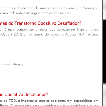
 pode ser decorrente de uma criação permissiva, predisposição 
 de um ambiente sem regras bem estabelecidas.
omas do Transtorno Opositivo Desafiador?
dor é mais comum em crianças que apresentam Transtorno de 
vidade (TDAH) e Transtorno do Espectro Autista (TEA), e seus 
to com colegas;  
o Opositivo Desafiador?
as de TOD, é importante que os pais procurem especialistas em 
iatria.
 O tratamento para o problema é multidisciplinar e exige 