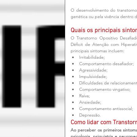
O desenvolvimento do transtorno
genética ou pela vivência dentro
Quais os principais sint
O Transtorno Opositivo Desafia
Déficit de Atenção com Hiperati
principais sintomas incluem: 
Irritabilidade;  
Comportamento desafiador;  
Agressividade;  
Impulsividade;  
Dificuldades de relacionamen
Comportamento vingativo;  
Raiva;  
Ansiedade;  
Comportamento antissocial;  
Depressão. 
Como lidar com Transtorn
Ao perceber os primeiros sintom
psicologia, psiquiatria e neuroped