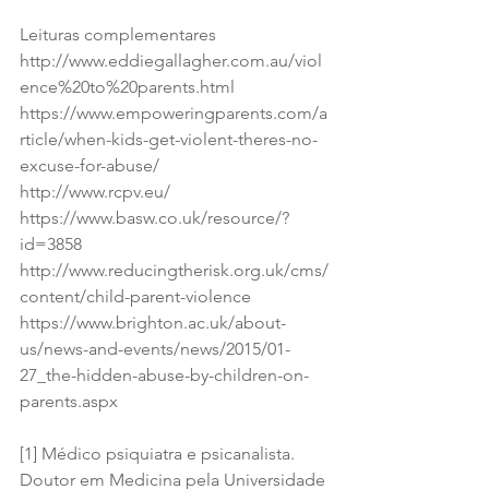
Leituras complementares
http://www.eddiegallagher.com.au/viol
ence%20to%20parents.html
https://www.empoweringparents.com/a
rticle/when-kids-get-violent-theres-no-
excuse-for-abuse/
http://www.rcpv.eu/
https://www.basw.co.uk/resource/?
id=3858
http://www.reducingtherisk.org.uk/cms/
content/child-parent-violence
https://www.brighton.ac.uk/about-
us/news-and-events/news/2015/01-
27_the-hidden-abuse-by-children-on-
parents.aspx
[1] Médico psiquiatra e psicanalista. 
Doutor em Medicina pela Universidade 