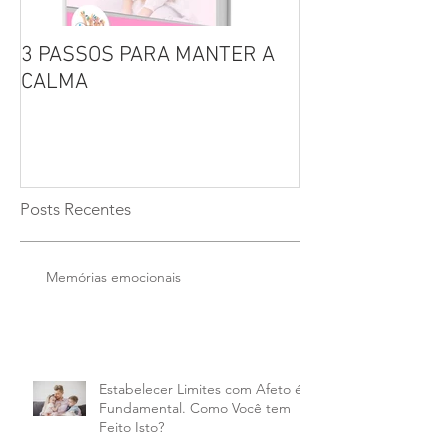
3 PASSOS PARA MANTER A
Por que não se 
CALMA
seus filhos?
Posts Recentes
Memórias emocionais
Estabelecer Limites com Afeto é
Fundamental. Como Você tem
Feito Isto?