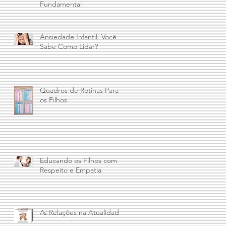
Fundamental
Ansiedade Infantil. Você
Sabe Como Lidar?
Quadros de Rotinas Para
os Filhos
Educando os Filhos com
Respeito e Empatia
As Relações na Atualidade