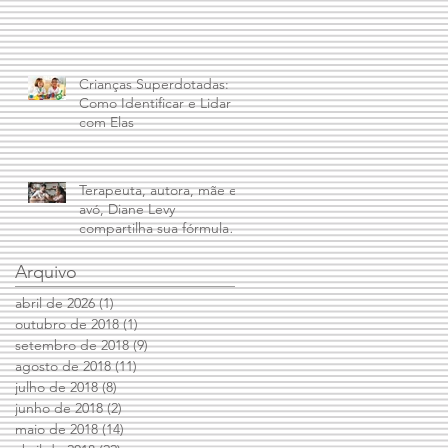
Crianças Superdotadas:
Como Identificar e Lidar
com Elas
Terapeuta, autora, mãe e
avó, Diane Levy
compartilha sua fórmula
para dar limites aos filhos
e mantê
Arquivo
abril de 2026
(1)
1 post
outubro de 2018
(1)
1 post
setembro de 2018
(9)
9 posts
agosto de 2018
(11)
11 posts
julho de 2018
(8)
8 posts
junho de 2018
(2)
2 posts
maio de 2018
(14)
14 posts