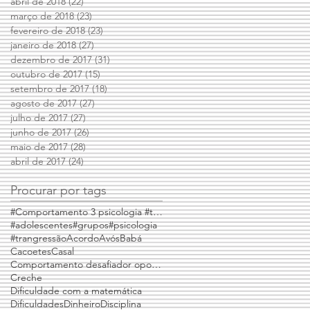
abril de 2018
(22)
22 posts
março de 2018
(23)
23 posts
fevereiro de 2018
(23)
23 posts
janeiro de 2018
(27)
27 posts
dezembro de 2017
(31)
31 posts
outubro de 2017
(15)
15 posts
setembro de 2017
(18)
18 posts
agosto de 2017
(27)
27 posts
julho de 2017
(27)
27 posts
junho de 2017
(26)
26 posts
maio de 2017
(28)
28 posts
abril de 2017
(24)
24 posts
Procurar por tags
#Comportamento 3 psicologia #trangressões
#adolescentes
#grupos
#psicologia
#trangressão
Acordo
Avós
Babá
Cacoetes
Casal
Comportamento desafiador opositivo
Creche
Dificuldade com a matemática
Dificuldades
Dinheiro
Disciplina