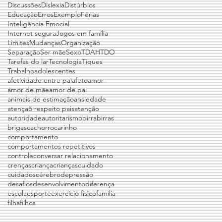
Discussões
Dislexia
Distúrbios
Educação
Erros
Exemplo
Férias
Inteligência Emocial
Internet segura
Jogos em família
Limites
Mudanças
Organização
Separação
Ser mãe
Sexo
TDAH
TDO
Tarefas do lar
Tecnologia
Tiques
Trabalho
adolescentes
afetividade entre pai
afeto
amor
amor de mãe
amor de pai
animais de estimação
ansiedade
atençaõ respeito pais
atenção
autoridade
autoritarismo
birra
birras
brigas
cachorro
carinho
comportamento
comportamentos repetitivos
controle
conversar relacionamento
crenças
criança
crianças
cuidado
cuidados
cérebro
depressão
desafios
desenvolvimento
diferença
escola
esporte
exercício físico
familia
filha
filhos