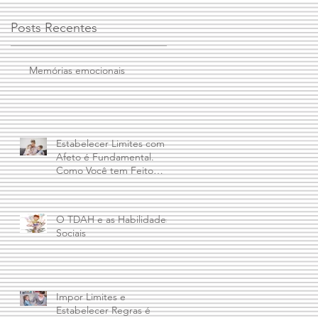
Posts Recentes
Memórias emocionais
Estabelecer Limites com
Afeto é Fundamental.
Como Você tem Feito
Isto?
O TDAH e as Habilidades
Sociais
Impor Limites e
Estabelecer Regras é