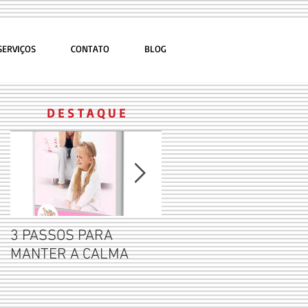
SERVIÇOS
CONTATO
BLOG
D E S T A Q U E
3 PASSOS PARA
Por que não se deve
MANTER A CALMA
rotular seus filhos?