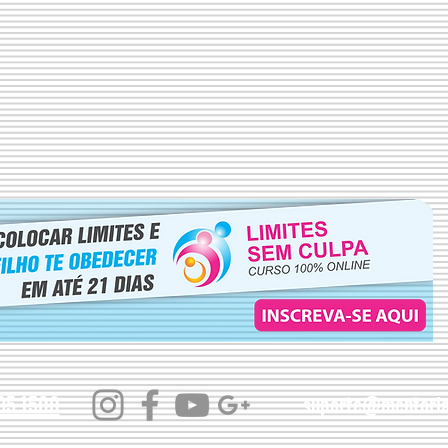
95.1500
suporte@mentoria