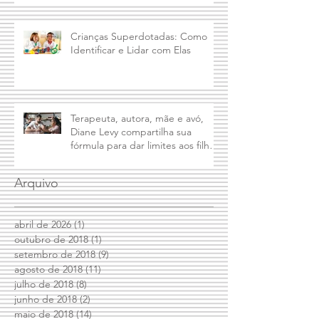
Crianças Superdotadas: Como
Identificar e Lidar com Elas
Terapeuta, autora, mãe e avó,
Diane Levy compartilha sua
fórmula para dar limites aos filhos
e mantê
Arquivo
abril de 2026
(1)
1 post
outubro de 2018
(1)
1 post
setembro de 2018
(9)
9 posts
agosto de 2018
(11)
11 posts
julho de 2018
(8)
8 posts