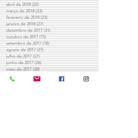
junho de 2018
(2)
2 posts
maio de 2018
(14)
14 posts
abril de 2018
(22)
22 posts
março de 2018
(23)
23 posts
fevereiro de 2018
(23)
23 posts
janeiro de 2018
(27)
27 posts
dezembro de 2017
(31)
31 posts
outubro de 2017
(15)
15 posts
setembro de 2017
(18)
18 posts
agosto de 2017
(27)
27 posts
julho de 2017
(27)
27 posts
junho de 2017
(26)
26 posts
maio de 2017
(28)
28 posts
abril de 2017
(24)
24 posts
Procurar por tags
#Comportamento 3 psicologia #trangressões
#adolescentes
#grupos
#psicologia
#trangressão
Acordo
Avós
Babá
Cacoetes
Casal
Comportamento desafiador opositivo
Creche
Dificuldade com a matemática