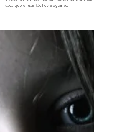
5 Estratégias Para Lidar
Com a Birra
Birra só faz sentido se tiver público. O público-alvo
é você, pai e mãe, não tem jeito. Mas a criança
saca que é mais fácil conseguir o...