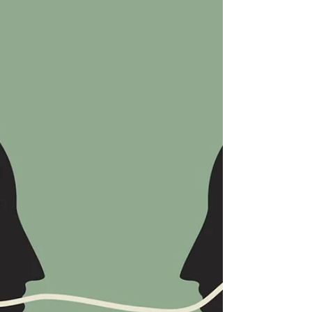
Uma História Real
Desde bebê Diego Camblor aprendeu a amar
cães incondicionalmente. Christi e Moncho
Camblor são casados e fundadores do grupo
Compaixão...