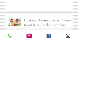
Crianças Superdotadas: Como
Identificar e Lidar com Elas
Terapeuta, autora, mãe e avó,
Diane Levy compartilha sua
fórmula para dar limites aos filhos
e mantê
Arquivo
abril de 2026
(1)
1 post
outubro de 2018
(1)
1 post
setembro de 2018
(9)
9 posts