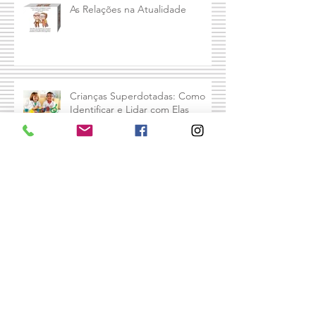
As Relações na Atualidade
Crianças Superdotadas: Como
Identificar e Lidar com Elas
Terapeuta, autora, mãe e avó,
Diane Levy compartilha sua
fórmula para dar limites aos filhos
e mantê
Arquivo
abril de 2026
(1)
1 post