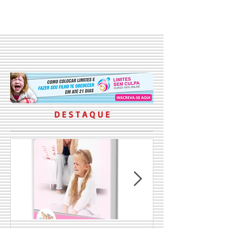
D E S T A Q U E