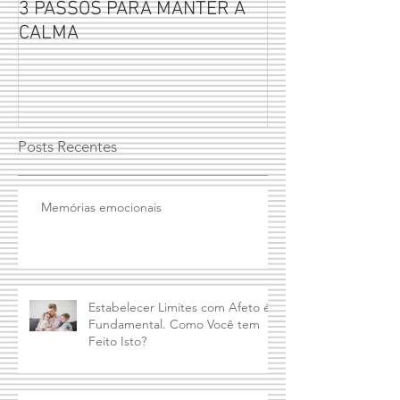
3 PASSOS PARA MANTER A
Por que não se 
CALMA
seus filhos?
Posts Recentes
Memórias emocionais
Estabelecer Limites com Afeto é
Fundamental. Como Você tem
Feito Isto?