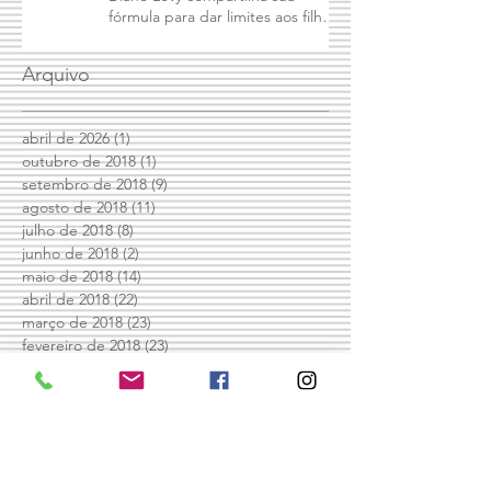
Terapeuta, autora, mãe e avó,
Diane Levy compartilha sua
fórmula para dar limites aos filhos
e mantê
Arquivo
abril de 2026
(1)
1 post
outubro de 2018
(1)
1 post
setembro de 2018
(9)
9 posts
agosto de 2018
(11)
11 posts
julho de 2018
(8)
8 posts
junho de 2018
(2)
2 posts
maio de 2018
(14)
14 posts
abril de 2018
(22)
22 posts
março de 2018
(23)
23 posts
fevereiro de 2018
(23)
23 posts
janeiro de 2018
(27)
27 posts
dezembro de 2017
(31)
31 posts
outubro de 2017
(15)
15 posts
setembro de 2017
(18)
18 posts