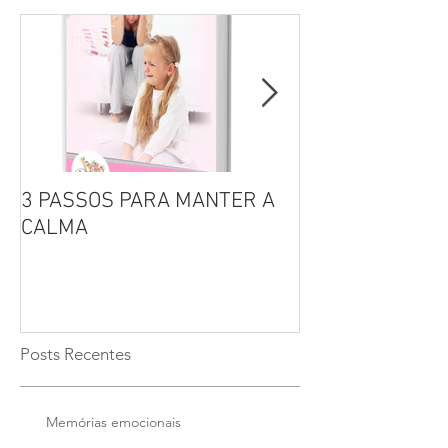
3 PASSOS PARA MANTER A
Por que não se 
CALMA
seus filhos?
Posts Recentes
Memórias emocionais