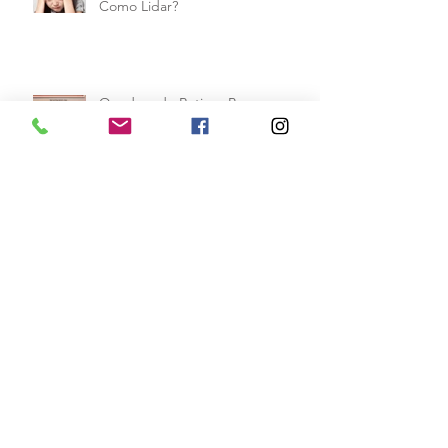
Como Lidar?
Quadros de Rotinas Para os
Filhos
Educando os Filhos com Respeito
e Empatia
As Relações na Atualidade