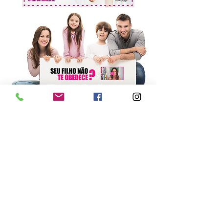
Faça parte da nossa lista de
emails
Nunca perca uma atualização
Nome
WhatsApp