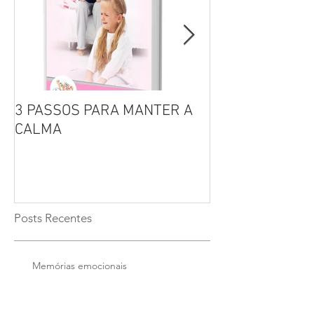
3 PASSOS PARA MANTER A
Por que não se 
CALMA
seus filhos?
Posts Recentes
Memórias emocionais