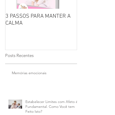
3 PASSOS PARA MANTER A
Por que não se 
CALMA
seus filhos?
Posts Recentes
Memórias emocionais
Estabelecer Limites com Afeto é
Fundamental. Como Você tem
Feito Isto?