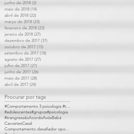
junho de 2018
(2)
2 posts
maio de 2018
(14)
14 posts
abril de 2018
(22)
22 posts
março de 2018
(23)
23 posts
fevereiro de 2018
(23)
23 posts
janeiro de 2018
(27)
27 posts
dezembro de 2017
(31)
31 posts
outubro de 2017
(15)
15 posts
setembro de 2017
(18)
18 posts
agosto de 2017
(27)
27 posts
julho de 2017
(27)
27 posts
junho de 2017
(26)
26 posts
maio de 2017
(28)
28 posts
abril de 2017
(24)
24 posts
Procurar por tags
#Comportamento 3 psicologia #trangressões
#adolescentes
#grupos
#psicologia
#trangressão
Acordo
Avós
Babá
Cacoetes
Casal
Comportamento desafiador opositivo