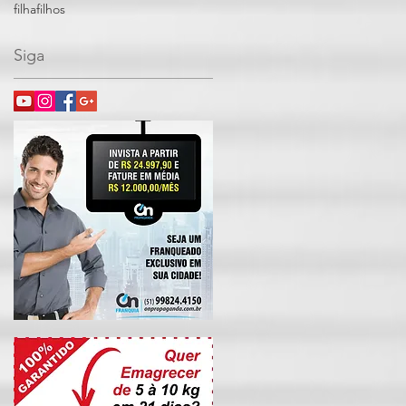
filha
filhos
Siga