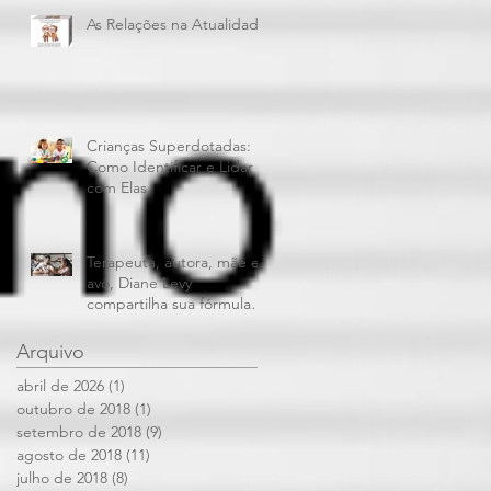
As Relações na Atualidade
Crianças Superdotadas:
Como Identificar e Lidar
com Elas
Terapeuta, autora, mãe e
avó, Diane Levy
compartilha sua fórmula
para dar limites aos filhos
e mantê
Arquivo
abril de 2026
(1)
1 post
outubro de 2018
(1)
1 post
setembro de 2018
(9)
9 posts
agosto de 2018
(11)
11 posts
julho de 2018
(8)
8 posts