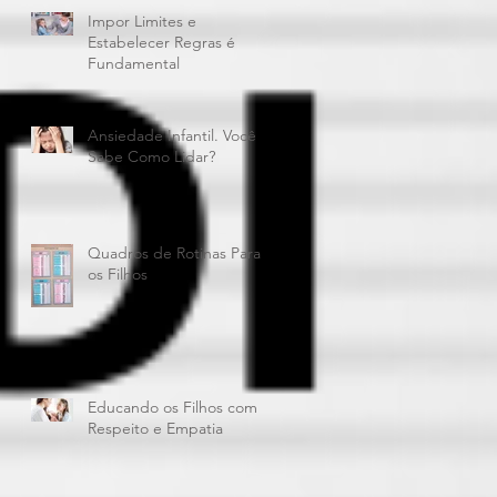
Impor Limites e
Estabelecer Regras é
Fundamental
Ansiedade Infantil. Você
Sabe Como Lidar?
Quadros de Rotinas Para
os Filhos
Educando os Filhos com
Respeito e Empatia