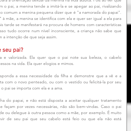
a a orientação sexual da menina na vida adulta. Pois ao ver que 
 pai, a menina tende a imitá-la e se apegar ao pai, rivalizando 
to comum a menina pequena dizer que é "a namorada do papai". 
à mãe, a menina se identifica com ela e quer ser igual a ela para 
s tarde se manifestará na procura de homens com características 
isso tudo ocorre num nível inconsciente, a criança não sabe que 
 a intenção de que seja assim.
 seu pai?
 e valorizada. Ela quer que o pai note sua beleza, o cabelo 
essos na vida. Ela quer elogios e mimos.
sponda a essa necessidade da filha e demonstre que a vê e a 
ita com o novo penteado, ou com o vestido ou felicitá-la por seu 
o pai se importa com ela e a ama.
ha do papai, e não está disposta a aceitar qualquer tratamento 
 se façam por vezes necessárias, não são bem-vindas. Caso o pai 
ade ou delegue à outra pessoa como a mãe, por exemplo. É muito 
vir de seu pai que seu cabelo está feio ou que ela não está 