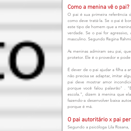
Como a menina vê o pai?
O pai é sua primeira referênci
como deve tratá-la. Se o pai é b
este tipo de homem que a menina 
verdade. Se o pai for agressivo,
masculino. Segundo Regina Rahmi, p
As meninas admiram seu pai, quer
protetor. Ele é o provedor e pode
É dever de o pai ajudar a filha a 
não precisa se adaptar, imitar a
pai deve mostrar amor incondici
porque você falou palavrão" . 
escola.", dizem à menina que ela
fazendo-a desenvolver baixa autoe
porque é má.
O pai autoritário x pai pe
Segundo a psicóloga Lila Rosana, 