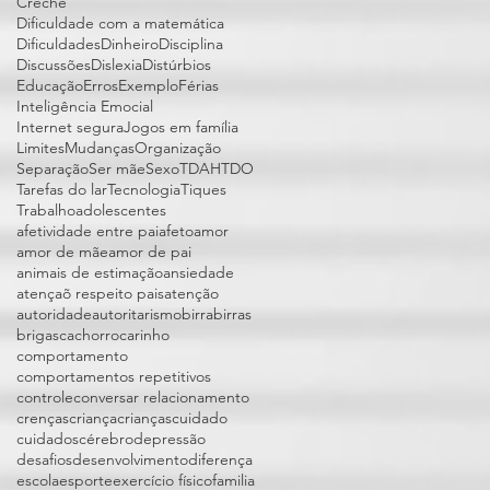
Creche
Dificuldade com a matemática
Dificuldades
Dinheiro
Disciplina
Discussões
Dislexia
Distúrbios
Educação
Erros
Exemplo
Férias
Inteligência Emocial
Internet segura
Jogos em família
Limites
Mudanças
Organização
Separação
Ser mãe
Sexo
TDAH
TDO
Tarefas do lar
Tecnologia
Tiques
Trabalho
adolescentes
afetividade entre pai
afeto
amor
amor de mãe
amor de pai
animais de estimação
ansiedade
atençaõ respeito pais
atenção
autoridade
autoritarismo
birra
birras
brigas
cachorro
carinho
comportamento
comportamentos repetitivos
controle
conversar relacionamento
crenças
criança
crianças
cuidado
cuidados
cérebro
depressão
desafios
desenvolvimento
diferença
escola
esporte
exercício físico
familia