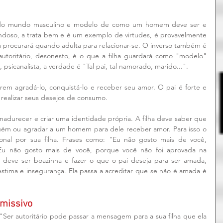
a do mundo masculino e modelo de como um homem deve ser e 
ondoso, a trata bem e é um exemplo de virtudes, é provavelmente 
procurará quando adulta para relacionar-se. O inverso também é 
 autoritário, desonesto, é o que a filha guardará como "modelo" 
sicanalista, a verdade é "Tal pai, tal namorado, marido...".
em agradá-lo, conquistá-lo e receber seu amor. O pai é forte e 
 realizar seus desejos de consumo.
amadurecer e criar uma identidade própria. A filha deve saber que 
lguém ou agradar a um homem para dele receber amor. Para isso o 
onal por sua filha. Frases como: "Eu não gosto mais de você, 
"Eu não gosto mais de você, porque você não foi aprovada na 
 deve ser boazinha e fazer o que o pai deseja para ser amada, 
stima e insegurança. Ela passa a acreditar que se não é amada é 
rmissivo
"Ser autoritário pode passar a mensagem para a sua filha que ela 