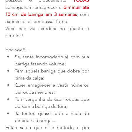
pessoas e praticamente 
TODAS
conseguiram emagrecer e 
diminuir até 
10 cm de barriga em 3 semanas
,
 sem 
exercícios e sem passar fome!
Você não vai acreditar no quanto é 
simples!
E se você… 
Se sente incomodado(a) com sua 
barriga fazendo volume;  
Tem aquela barriga que dobra por 
cima da calça;  
Quer emagrecer e vestir números 
de roupa menores;  
Tem vergonha de usar roupas que 
deixam a barriga de fora;  
Já tentou quase tudo e nada de 
diminuir a barriga... 
Então saiba que esse método é pra 