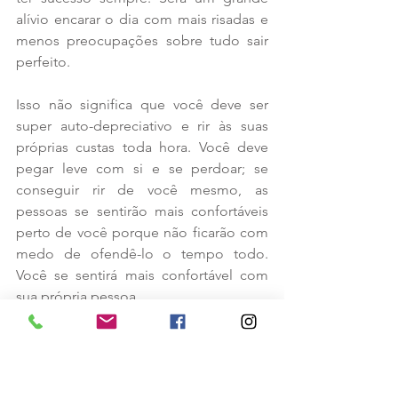
alívio encarar o dia com mais risadas e 
menos preocupações sobre tudo sair 
perfeito.
Isso não significa que você deve ser 
super auto-depreciativo e rir às suas 
próprias custas toda hora. Você deve 
pegar leve com si e se perdoar; se 
conseguir rir de você mesmo, as 
pessoas se sentirão mais confortáveis 
perto de você porque não ficarão com 
medo de ofendê-lo o tempo todo. 
Você se sentirá mais confortável com 
sua própria pessoa.
9. 
Colete o máximo de informação 
possível. Você pode estar se sentindo 
inseguro porque odeia lidar com 