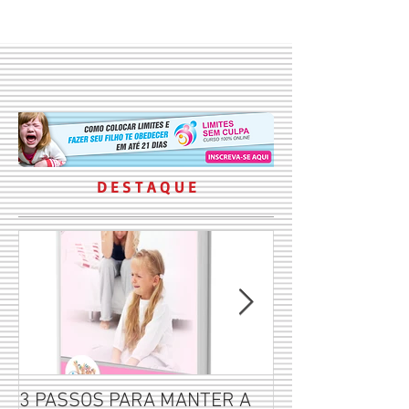
D E S T A Q U E