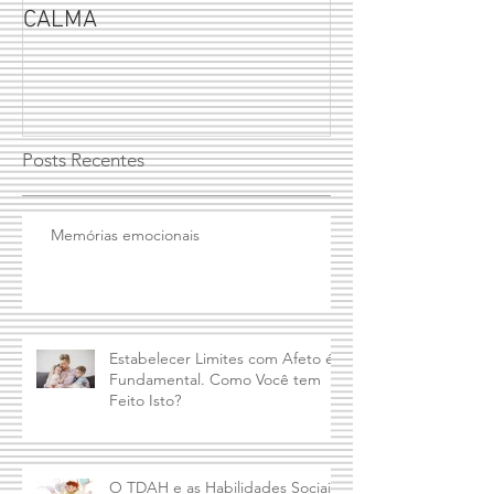
3 PASSOS PARA MANTER A
Por que não se 
CALMA
seus filhos?
Posts Recentes
Memórias emocionais
Estabelecer Limites com Afeto é
Fundamental. Como Você tem
Feito Isto?